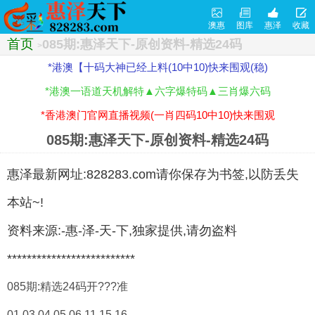
澳惠
图库
惠泽
收藏
首页
085期:惠泽天下-原创资料-精选24码
>
*港澳【十码大神已经上料(10中10)快来围观(稳)
*港澳一语道天机解特▲六字爆特码▲三肖爆六码
*香港澳门官网直播视频(一肖四码10中10)快来围观
085期:惠泽天下-原创资料-精选24码
惠泽最新网址:828283.com请你保存为书签,以防丢失
本站~!
资料来源:-惠-泽-天-下,独家提供,请勿盗料
**************************
085期:精选24码开???准
01.03.04.05.06.11.15.16