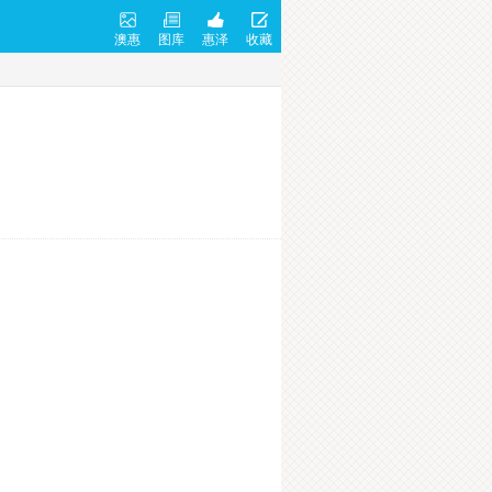
澳惠
图库
惠泽
收藏