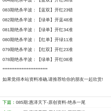
084期绝杀半波：【蓝双】开红38准
083期绝杀半波：【蓝双】开红23错
082期绝杀半波：【绿单】开蓝48准
081期绝杀半波：【绿单】开红34准
080期绝杀半波：【红单】开绿11准
079期绝杀半波：【红双】开红23准
078期绝杀半波：【绿单】开红08准
**************************
如果觉得本站资料准确,请推荐给你的朋友一起欣赏!
下篇：
085期:惠泽天下-原创资料-绝杀一尾