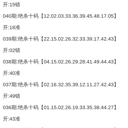
开:15错
040期:绝杀十码【12.02.03.33.36.39.45.48.17.05】
开:18准
039期:绝杀十码【22.15.02.26.32.33.39.17.42.43】
开:02错
038期:绝杀十码【04.15.02.26.29.28.41.49.44.43】
开:40准
037期:绝杀十码【02.16.32.35.39.12.11.27.42.43】
开:49错
036期:绝杀十码【01.15.02.26.19.33.35.38.44.27】
开:43准