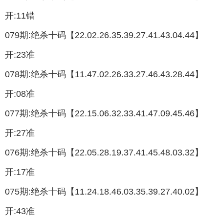
开:11错
079期:绝杀十码【22.02.26.35.39.27.41.43.04.44】
开:23准
078期:绝杀十码【11.47.02.26.33.27.46.43.28.44】
开:08准
077期:绝杀十码【22.15.06.32.33.41.47.09.45.46】
开:27准
076期:绝杀十码【22.05.28.19.37.41.45.48.03.32】
开:17准
075期:绝杀十码【11.24.18.46.03.35.39.27.40.02】
开:43准