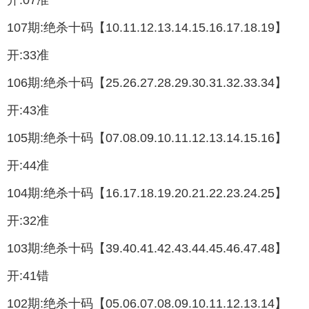
开:07准
107期:绝杀十码【10.11.12.13.14.15.16.17.18.19】
开:33准
106期:绝杀十码【25.26.27.28.29.30.31.32.33.34】
开:43准
105期:绝杀十码【07.08.09.10.11.12.13.14.15.16】
开:44准
104期:绝杀十码【16.17.18.19.20.21.22.23.24.25】
开:32准
103期:绝杀十码【39.40.41.42.43.44.45.46.47.48】
开:41错
102期:绝杀十码【05.06.07.08.09.10.11.12.13.14】