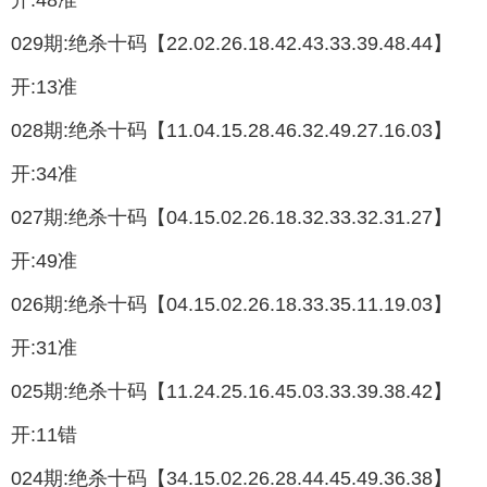
开:48准
029期:绝杀十码【22.02.26.18.42.43.33.39.48.44】
开:13准
028期:绝杀十码【11.04.15.28.46.32.49.27.16.03】
开:34准
027期:绝杀十码【04.15.02.26.18.32.33.32.31.27】
开:49准
026期:绝杀十码【04.15.02.26.18.33.35.11.19.03】
开:31准
025期:绝杀十码【11.24.25.16.45.03.33.39.38.42】
开:11错
024期:绝杀十码【34.15.02.26.28.44.45.49.36.38】