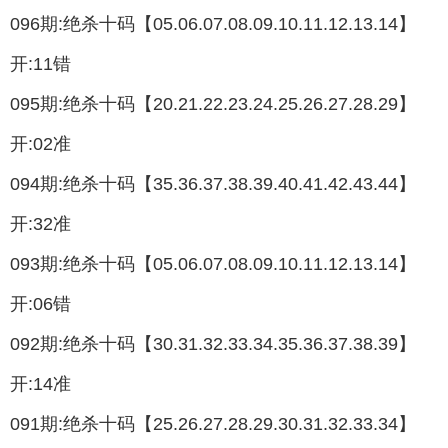
096期:绝杀十码【05.06.07.08.09.10.11.12.13.14】
开:11错
095期:绝杀十码【20.21.22.23.24.25.26.27.28.29】
开:02准
094期:绝杀十码【35.36.37.38.39.40.41.42.43.44】
开:32准
093期:绝杀十码【05.06.07.08.09.10.11.12.13.14】
开:06错
092期:绝杀十码【30.31.32.33.34.35.36.37.38.39】
开:14准
091期:绝杀十码【25.26.27.28.29.30.31.32.33.34】