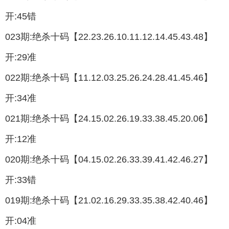
开:45错
023期:绝杀十码【22.23.26.10.11.12.14.45.43.48】
开:29准
022期:绝杀十码【11.12.03.25.26.24.28.41.45.46】
开:34准
021期:绝杀十码【24.15.02.26.19.33.38.45.20.06】
开:12准
020期:绝杀十码【04.15.02.26.33.39.41.42.46.27】
开:33错
019期:绝杀十码【21.02.16.29.33.35.38.42.40.46】
开:04准