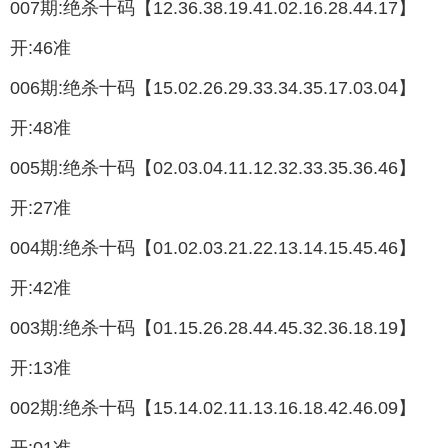
007期:绝杀十码【12.36.38.19.41.02.16.28.44.17】
开:46准
006期:绝杀十码【15.02.26.29.33.34.35.17.03.04】
开:48准
005期:绝杀十码【02.03.04.11.12.32.33.35.36.46】
开:27准
004期:绝杀十码【01.02.03.21.22.13.14.15.45.46】
开:42准
003期:绝杀十码【01.15.26.28.44.45.32.36.18.19】
开:13准
002期:绝杀十码【15.14.02.11.13.16.18.42.46.09】