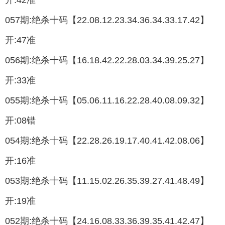
开:42准
057期:绝杀十码【22.08.12.23.34.36.34.33.17.42】
开:47准
056期:绝杀十码【16.18.42.22.28.03.34.39.25.27】
开:33准
055期:绝杀十码【05.06.11.16.22.28.40.08.09.32】
开:08错
054期:绝杀十码【22.28.26.19.17.40.41.42.08.06】
开:16准
053期:绝杀十码【11.15.02.26.35.39.27.41.48.49】
开:19准
052期:绝杀十码【24.16.08.33.36.39.35.41.42.47】