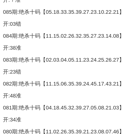
开:？准
085期:绝杀十码【05.18.33.35.39.27.23.10.22.21】
开:03错
084期:绝杀十码【11.15.02.26.32.35.27.23.14.08】
开:38准
083期:绝杀十码【02.03.04.05.11.23.24.25.26.27】
开:23错
082期:绝杀十码【11.15.06.35.39.24.45.17.43.21】
开:48准
081期:绝杀十码【04.18.45.32.39.27.05.08.21.03】
开:34准
080期:绝杀十码【11.02.26.35.39.21.23.08.07.46】