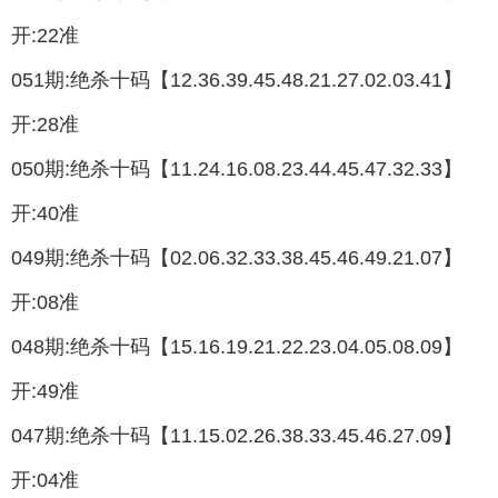
开:22准
051期:绝杀十码【12.36.39.45.48.21.27.02.03.41】
开:28准
050期:绝杀十码【11.24.16.08.23.44.45.47.32.33】
开:40准
049期:绝杀十码【02.06.32.33.38.45.46.49.21.07】
开:08准
048期:绝杀十码【15.16.19.21.22.23.04.05.08.09】
开:49准
047期:绝杀十码【11.15.02.26.38.33.45.46.27.09】
开:04准