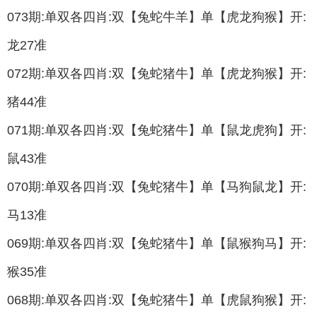
073期:单双各四肖:双【兔蛇牛羊】单【虎龙狗猴】开:
龙27准
072期:单双各四肖:双【兔蛇猪牛】单【虎龙狗猴】开:
猪44准
071期:单双各四肖:双【兔蛇猪牛】单【鼠龙虎狗】开:
鼠43准
070期:单双各四肖:双【兔蛇猪牛】单【马狗鼠龙】开:
马13准
069期:单双各四肖:双【兔蛇猪牛】单【鼠猴狗马】开:
猴35准
068期:单双各四肖:双【兔蛇猪牛】单【虎鼠狗猴】开: