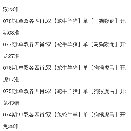
猴23准
078期:单双各四肖:双【蛇牛羊猪】单【马狗猴虎】开:
猪08准
077期:单双各四肖:双【蛇牛羊猪】单【马狗猴龙】开:
龙27准
076期:单双各四肖:双【蛇牛羊猪】单【狗猴虎马】开:
虎17准
075期:单双各四肖:双【蛇牛羊猪】单【狗猴虎马】开:
鼠43错
074期:单双各四肖:双【兔蛇牛羊】单【狗猴虎马】开:
兔28准