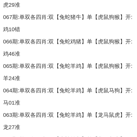
虎29准
067期:单双各四肖:双【兔蛇猪牛】单【虎鼠狗猴】开:
鸡10错
066期:单双各四肖:双【兔蛇鸡猪】单【虎鼠狗猴】开:
鸡46准
065期:单双各四肖:双【兔蛇羊鸡】单【虎鼠狗猴】开:
羊24准
064期:单双各四肖:双【兔蛇羊鸡】单【虎鼠马狗】开:
马01准
063期:单双各四肖:双【兔蛇羊鸡】单【龙马鼠虎】开:
龙27准