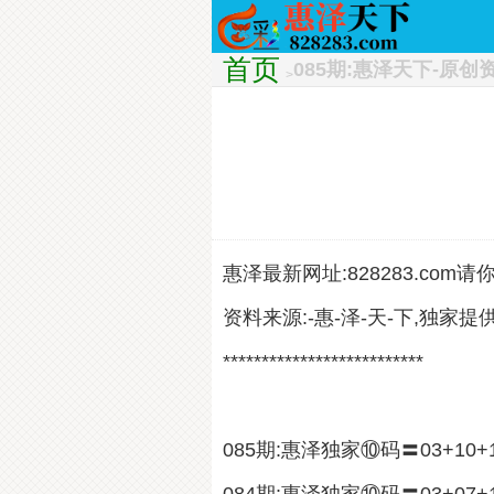
首页
085期:惠泽天下-原创
>
惠泽最新网址:828283.com
资料来源:-惠-泽-天-下,独家提
**************************
085期:惠泽独家⑩码〓03+10+11