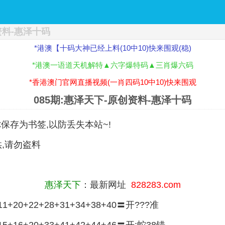
资料-惠泽十码
*港澳【十码大神已经上料(10中10)快来围观(稳)
*港澳一语道天机解特▲六字爆特码▲三肖爆六码
*香港澳门官网直播视频(一肖四码10中10)快来围观
085期:惠泽天下-原创资料-惠泽十码
请你保存为书签,以防丢失本站~!
供,请勿盗料
惠泽天下
：最新网址
828283.com
+20+22+28+31+34+38+40〓开???准