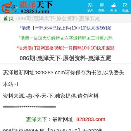
澳惠
图库
惠泽
收藏
首页
086期:惠泽天下-原创资料-惠泽五尾
>
*港澳【十码大神已经上料(10中10)快来围观(稳)
*港澳一语道天机解特▲六字爆特码▲三肖爆六码
*香港澳门官网直播视频(一肖四码10中10)快来围观
086期:惠泽天下-原创资料-惠泽五尾
惠泽最新网址:828283.com请你保存为书签,以防丢失
本站~!
资料来源:-惠-泽-天-下,独家提供,请勿盗料
**************************
惠泽天下
：最新网址
828283.com